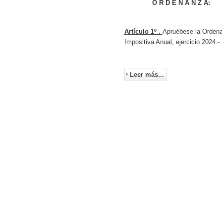
O R D E N A N Z A:
Artículo 1º .
Apruébese la Orden
Impositiva Anual, ejercicio 2024.-
Leer más...