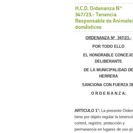
H.C.D. Ordenanza Nº
347/23.- Tenencia
Responsable de Animale
domésticos
ORDENANZA Nº
347/23.-
POR TODO ELLO
EL HONORABLE CONCEJ
DELIBERANTE
DE LA MUNICIPALIDAD D
HERRERA
SANCIONA CON FUERZA D
O R D E N A N Z A:
ARTICULO 1°:
La presente Orde
tiene por objeto regular la tenenci
control, registro, protección y
permanencia en lugares de uso pú